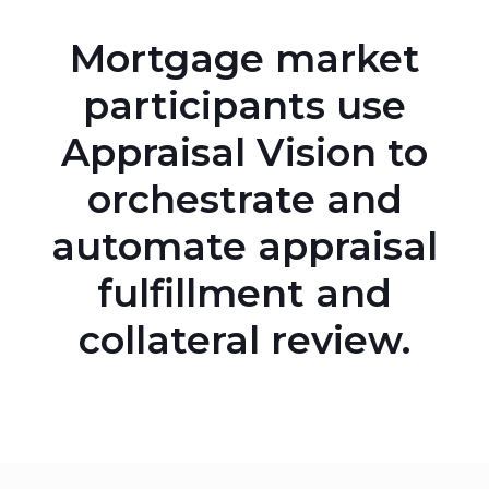
Mortgage market
participants use
Appraisal Vision to
orchestrate and
automate appraisal
fulfillment and
collateral review.
Rozrywka hazardowa w formacie cyfrowym z roku na rok zyskuje coraz
De online gokwereld biedt tegenwoordig een ongekende mate van gemak en
Innovatie in de software-industrie heeft ervoor gezorgd dat gokken nu
Het kiezen van de juiste aanbieder is essentieel voor een veilige en
Snelheid en efficiëntie zijn de kernwoorden voor de moderne gokker die niet
De esthetiek van online spellen speelt een grote rol bij het aantrekken van
Liefhebbers van live entertainment kunnen tegenwoordig genieten van de
De integratie van sportweddenschappen en casinogames op één enkel
Strategisch spelen in het casino vereist niet alleen geluk, maar ook kennis
De digitalisering van de gokmarkt heeft geleid tot de opkomst van
większą rzeszę entuzjastów na całym świecie. Obecnie nowoczesne
soepeler verloopt dan ooit tevoren op elk denkbaar apparaat. Met de komst
wil wachten op ingewikkelde registratieprocessen. Het activeren van een
nieuwe gebruikers naar verschillende gokportalen. Op het platform genaamd
spanning van een echte speelzaal vanuit hun eigen woonkamer. Binnen de
platform is een trend die steeds vaker voorkomt in de industrie. Bij de
gespecialiseerde websites die uitblinken in kwaliteit en
casoola.us.com
variatie voor spelers van alle niveaus. Door de website
Nyx
te
plezierige ervaring in de wereld van online kansspelen. Bij het platform
SkyHills
van de verschillende voordelen die een platform biedt. Het bekende
kasyna online w Polsce
Casoola Mobile
zapewniają użytkownikom dostęp do setek
van
Instant Casino Bonus
kunnen gebruikers hun favoriete spellen meenemen in
SkyHills
SkyHills Casino
geeft spelers de mogelijkheid om direct met extra
worden spelers verwelkomd door een indrukwekkend design en een
Nyx Bets
muren van het
ontdekken gebruikers tafels met