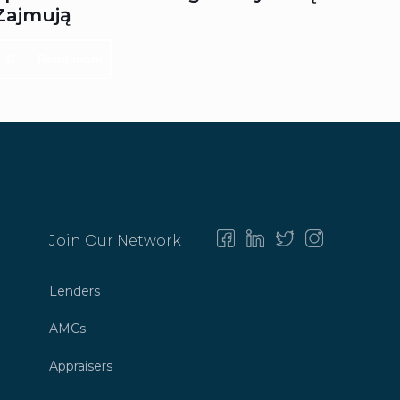
Zajmują
Read more
Join Our Network
Lenders
AMCs
Appraisers