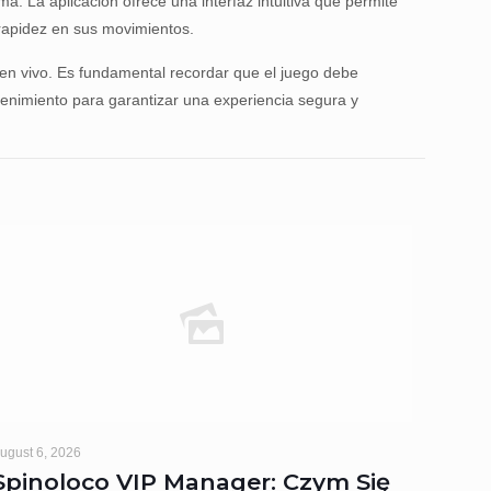
a. La aplicación ofrece una interfaz intuitiva que permite
rapidez en sus movimientos.
 en vivo. Es fundamental recordar que el juego debe
tenimiento para garantizar una experiencia segura y
ugust 6, 2026
Spinoloco VIP Manager: Czym Się