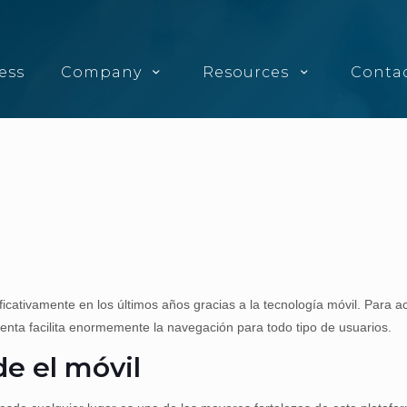
ess
Company
Resources
Conta
icativamente en los últimos años gracias a la tecnología móvil. Para a
ienta facilita enormemente la navegación para todo tipo de usuarios.
e el móvil