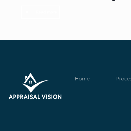
Read more
Home
Proce