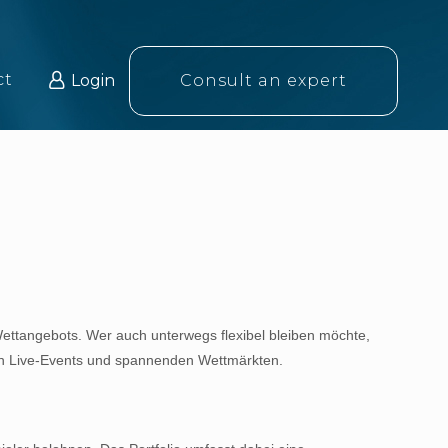
ct
Login
Consult an expert
ettangebots. Wer auch unterwegs flexibel bleiben möchte,
 an Live-Events und spannenden Wettmärkten.