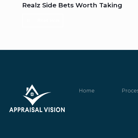
Realz Side Bets Worth Taking
Read more
Home
Proce