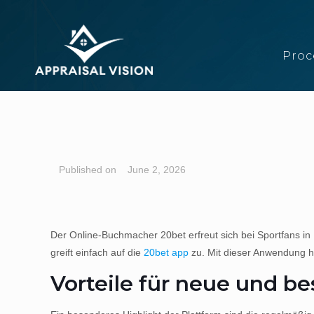
Proc
June 2, 2026
Der Online-Buchmacher 20bet erfreut sich bei Sportfans i
greift einfach auf die
20bet app
zu. Mit dieser Anwendung ha
Vorteile für neue und 