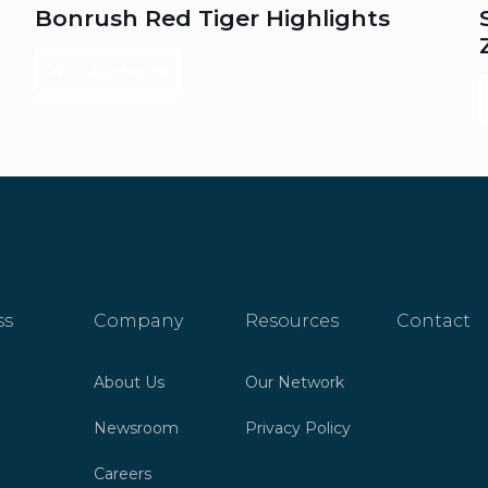
Bonrush Red Tiger Highlights
Read more
ss
Company
Resources
Contact
About Us
Our Network
Newsroom
Privacy Policy
Careers