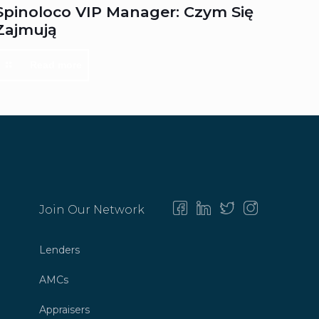
Spinoloco VIP Manager: Czym Się
Zajmują
Read more
Join Our Network
Lenders
AMCs
Appraisers