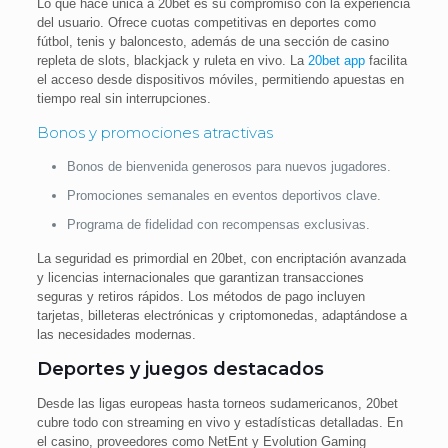
Lo que hace única a 20bet es su compromiso con la experiencia
del usuario. Ofrece cuotas competitivas en deportes como
fútbol, tenis y baloncesto, además de una sección de casino
repleta de slots, blackjack y ruleta en vivo. La
20bet app
facilita
el acceso desde dispositivos móviles, permitiendo apuestas en
tiempo real sin interrupciones.
Bonos y promociones atractivas
Bonos de bienvenida generosos para nuevos jugadores.
Promociones semanales en eventos deportivos clave.
Programa de fidelidad con recompensas exclusivas.
La seguridad es primordial en 20bet, con encriptación avanzada
y licencias internacionales que garantizan transacciones
seguras y retiros rápidos. Los métodos de pago incluyen
tarjetas, billeteras electrónicas y criptomonedas, adaptándose a
las necesidades modernas.
Deportes y juegos destacados
Desde las ligas europeas hasta torneos sudamericanos, 20bet
cubre todo con streaming en vivo y estadísticas detalladas. En
el casino, proveedores como NetEnt y Evolution Gaming