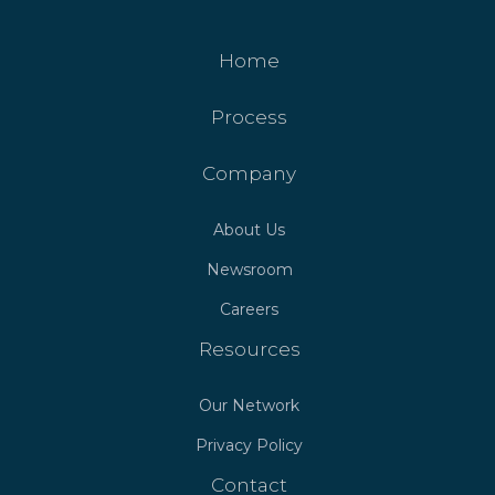
Home
Process
Company
About Us
Newsroom
Careers
Resources
Our Network
Privacy Policy
Contact