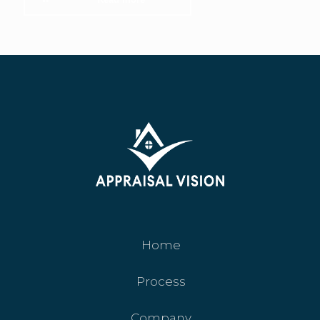
Home
Process
Company