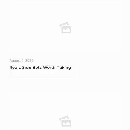
August 6, 2026
Realz Side Bets Worth Taking
Read more