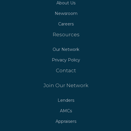
About Us
Newsroom
Careers
Resources
Our Network
Privacy Policy
Contact
Join Our Network
Lenders
AMCs
Appraisers