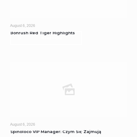
August 6, 2026
Bonrush Red Tiger Highlights
Read more
August 6, 2026
Spinoloco VIP Manager: Czym Się Zajmują
Read more