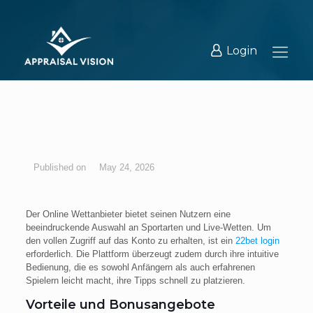
Login
May 24, 2026
Der Online Wettanbieter bietet seinen Nutzern eine
beeindruckende Auswahl an Sportarten und Live-Wetten. Um
den vollen Zugriff auf das Konto zu erhalten, ist ein
22bet login
erforderlich. Die Plattform überzeugt zudem durch ihre intuitive
Bedienung, die es sowohl Anfängern als auch erfahrenen
Spielern leicht macht, ihre Tipps schnell zu platzieren.
Vorteile und Bonusangebote