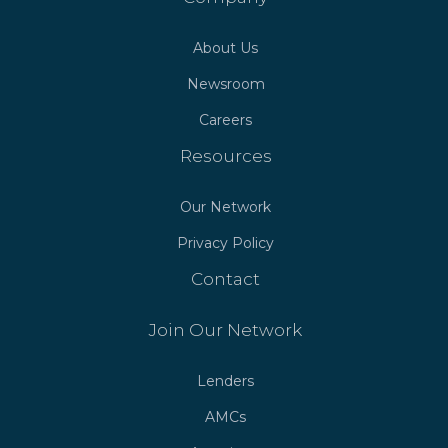
About Us
Newsroom
Careers
Resources
Our Network
Privacy Policy
Contact
Join Our Network
Lenders
AMCs