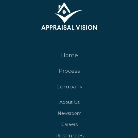
Home
Process
Company
About Us
Newsroom
Careers
Resources