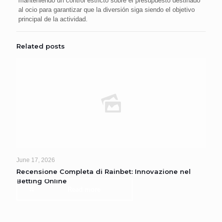
manteniendo un control estricto sobre el presupuesto destinado
al ocio para garantizar que la diversión siga siendo el objetivo
principal de la actividad.
Related posts
June 17, 2026
Recensione Completa di Rainbet: Innovazione nel
Betting Online
Read more