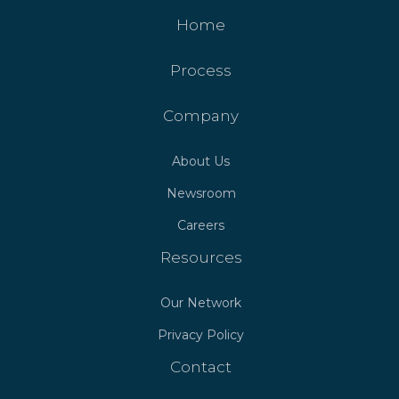
Home
Process
Company
About Us
Newsroom
Careers
Resources
Our Network
Privacy Policy
Contact