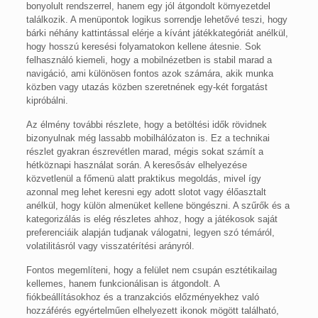
bonyolult rendszerrel, hanem egy jól átgondolt környezetdel
találkozik. A menüpontok logikus sorrendje lehetővé teszi, hogy
bárki néhány kattintással elérje a kívánt játékkategóriát anélkül,
hogy hosszú keresési folyamatokon kellene átesnie. Sok
felhasználó kiemeli, hogy a mobilnézetben is stabil marad a
navigáció, ami különösen fontos azok számára, akik munka
közben vagy utazás közben szeretnének egy-két forgatást
kipróbálni.
Az élmény további részlete, hogy a betöltési idők rövidnek
bizonyulnak még lassabb mobilhálózaton is. Ez a technikai
részlet gyakran észrevétlen marad, mégis sokat számít a
hétköznapi használat során. A keresősáv elhelyezése
közvetlenül a főmenü alatt praktikus megoldás, mivel így
azonnal meg lehet keresni egy adott slotot vagy élőasztalt
anélkül, hogy külön almenüket kellene böngészni. A szűrők és a
kategorizálás is elég részletes ahhoz, hogy a játékosok saját
preferenciáik alapján tudjanak válogatni, legyen szó témáról,
volatilitásról vagy visszatérítési arányról.
Fontos megemlíteni, hogy a felület nem csupán esztétikailag
kellemes, hanem funkcionálisan is átgondolt. A
fiókbeállításokhoz és a tranzakciós előzményekhez való
hozzáférés egyértelműen elhelyezett ikonok mögött található,