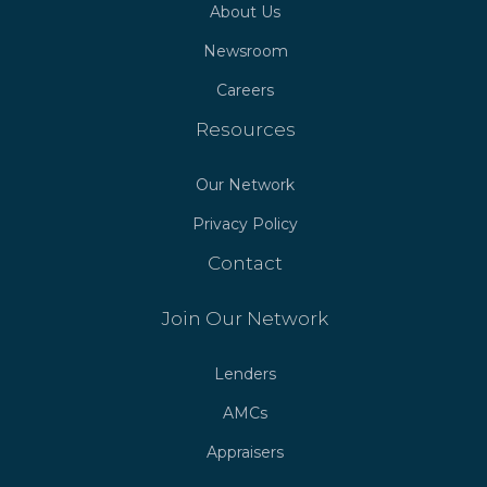
About Us
Newsroom
Careers
Resources
Our Network
Privacy Policy
Contact
Join Our Network
Lenders
AMCs
Appraisers