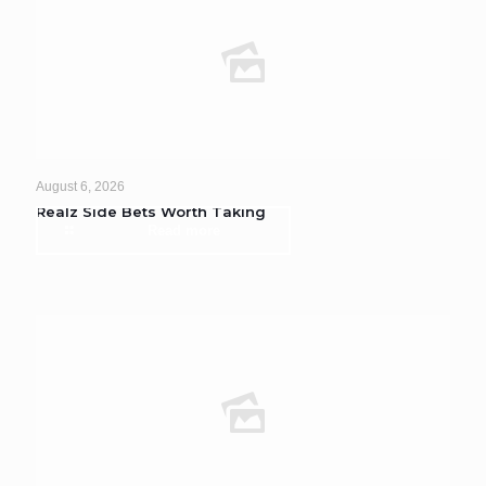
August 6, 2026
Realz Side Bets Worth Taking
Read more