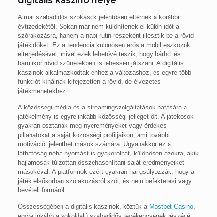
digitális kaszinó helye
A mai szabadidős szokások jelentősen eltérnek a korábbi
évtizedekétől. Sokan már nem különítenek el külön időt a
szórakozásra, hanem a napi rutin részeként illesztik be a rövid
játékidőket. Ez a tendencia különösen erős a mobil eszközök
elterjedésével, mivel ezek lehetővé teszik, hogy bárhol és
bármikor rövid szünetekben is lehessen játszani. A digitális
kaszinók alkalmazkodtak ehhez a változáshoz, és egyre több
funkciót kínálnak kifejezetten a rövid, de élvezetes
játékmenetekhez.
A közösségi média és a streamingszolgáltatások hatására a
játékélmény is egyre inkább közösségi jelleget ölt. A játékosok
gyakran osztanak meg nyereményeket vagy érdekes
pillanatokat a saját közösségi profiljaikon, ami további
motivációt jelenthet mások számára. Ugyanakkor ez a
láthatóság néha nyomást is gyakorolhat, különösen azokra, akik
hajlamosak túlzottan összehasonlítani saját eredményeiket
másokéval. A platformok ezért gyakran hangsúlyozzák, hogy a
játék elsősorban szórakozásról szól, és nem befektetési vagy
bevételi formáról.
Összességében a digitális kaszinók, köztük a
Mostbet Casino
,
egyre inkább a sokoldalú szabadidős tevékenységek részévé