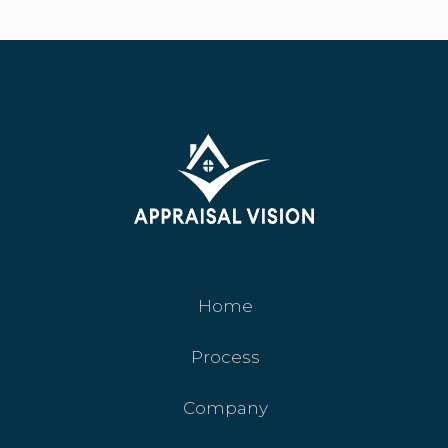
Home
Process
Company