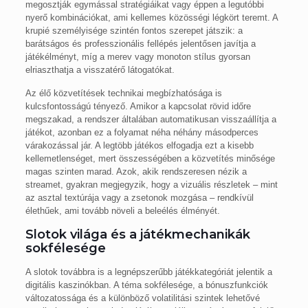
megosztják egymással stratégiáikat vagy éppen a legutóbbi
nyerő kombinációkat, ami kellemes közösségi légkört teremt. A
krupié személyisége szintén fontos szerepet játszik: a
barátságos és professzionális fellépés jelentősen javítja a
játékélményt, míg a merev vagy monoton stílus gyorsan
elriaszthatja a visszatérő látogatókat.
Az élő közvetítések technikai megbízhatósága is
kulcsfontosságú tényező. Amikor a kapcsolat rövid időre
megszakad, a rendszer általában automatikusan visszaállítja a
játékot, azonban ez a folyamat néha néhány másodperces
várakozással jár. A legtöbb játékos elfogadja ezt a kisebb
kellemetlenséget, mert összességében a közvetítés minősége
magas szinten marad. Azok, akik rendszeresen nézik a
streamet, gyakran megjegyzik, hogy a vizuális részletek – mint
az asztal textúrája vagy a zsetonok mozgása – rendkívül
élethűek, ami tovább növeli a beleélés élményét.
Slotok világa és a játékmechanikák
sokfélesége
A slotok továbbra is a legnépszerűbb játékkategóriát jelentik a
digitális kaszinókban. A téma sokfélesége, a bónuszfunkciók
változatossága és a különböző volatilitási szintek lehetővé