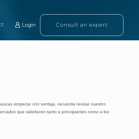
ct
Login
Consult an expert
 buscas empezar con ventaja, recuerda revisar nuestro
mercados que satisfacen tanto a principiantes como a los