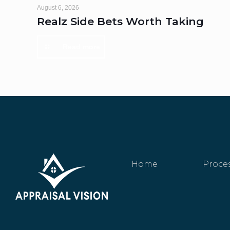
August 6, 2026
Realz Side Bets Worth Taking
Read more
Home
Proce