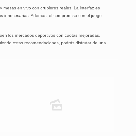
y mesas en vivo con crupieres reales. La interfaz es
icas innecesarias. Además, el compromiso con el juego
a bien los mercados deportivos con cuotas mejoradas.
uiendo estas recomendaciones, podrás disfrutar de una