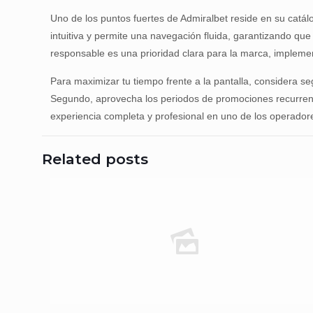
Uno de los puntos fuertes de Admiralbet reside en su catál
intuitiva y permite una navegación fluida, garantizando qu
responsable es una prioridad clara para la marca, implem
Para maximizar tu tiempo frente a la pantalla, considera s
Segundo, aprovecha los periodos de promociones recurrent
experiencia completa y profesional en uno de los operado
Related posts