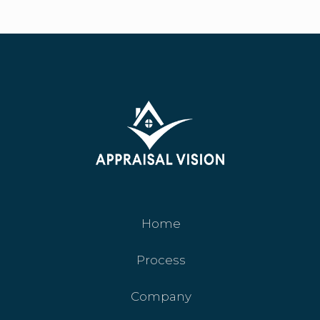
Home
Process
Company