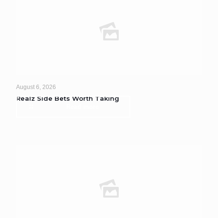
August 6, 2026
Realz Side Bets Worth Taking
Read more