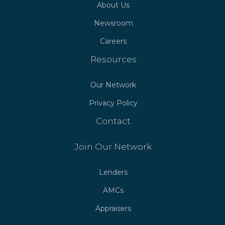
About Us
Newsroom
Careers
Resources
Our Network
Privacy Policy
Contact
Join Our Network
Lenders
AMCs
Appraisers