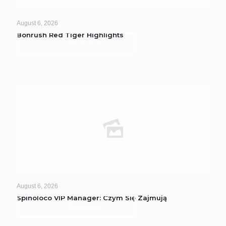
August 6, 2026
Bonrush Red Tiger Highlights
Read more
August 6, 2026
Spinoloco VIP Manager: Czym Się Zajmują
Read more