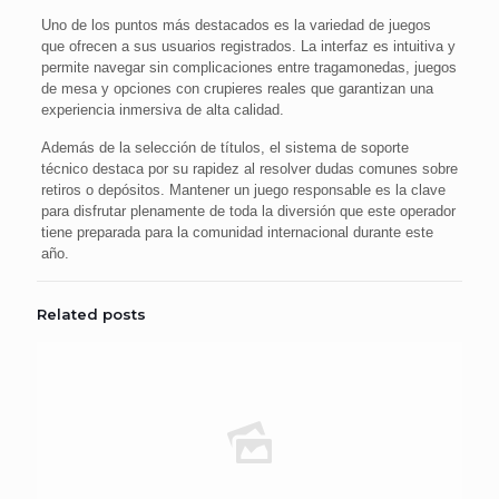
Uno de los puntos más destacados es la variedad de juegos
que ofrecen a sus usuarios registrados. La interfaz es intuitiva y
permite navegar sin complicaciones entre tragamonedas, juegos
de mesa y opciones con crupieres reales que garantizan una
experiencia inmersiva de alta calidad.
Además de la selección de títulos, el sistema de soporte
técnico destaca por su rapidez al resolver dudas comunes sobre
retiros o depósitos. Mantener un juego responsable es la clave
para disfrutar plenamente de toda la diversión que este operador
tiene preparada para la comunidad internacional durante este
año.
Related posts