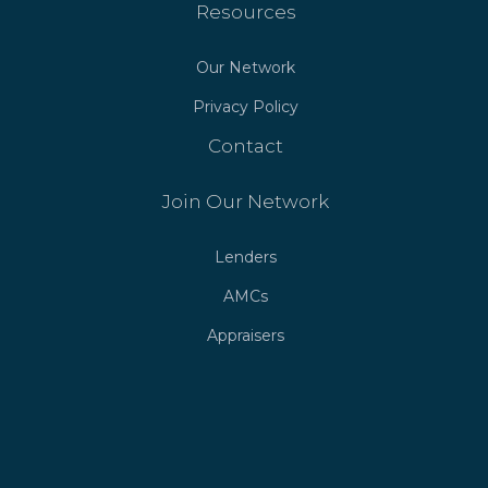
Resources
Our Network
Privacy Policy
Contact
Join Our Network
Lenders
AMCs
Appraisers
As technology continues to influence the way people
communicate, access to reliable information has become
more important than ever. Phone calls remain one of the