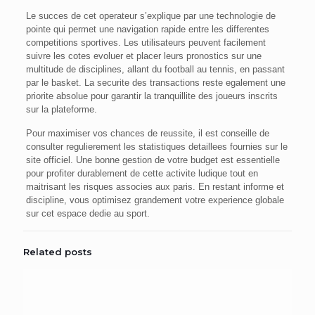
Le succes de cet operateur s’explique par une technologie de
pointe qui permet une navigation rapide entre les differentes
competitions sportives. Les utilisateurs peuvent facilement
suivre les cotes evoluer et placer leurs pronostics sur une
multitude de disciplines, allant du football au tennis, en passant
par le basket. La securite des transactions reste egalement une
priorite absolue pour garantir la tranquillite des joueurs inscrits
sur la plateforme.
Pour maximiser vos chances de reussite, il est conseille de
consulter regulierement les statistiques detaillees fournies sur le
site officiel. Une bonne gestion de votre budget est essentielle
pour profiter durablement de cette activite ludique tout en
maitrisant les risques associes aux paris. En restant informe et
discipline, vous optimisez grandement votre experience globale
sur cet espace dedie au sport.
Related posts