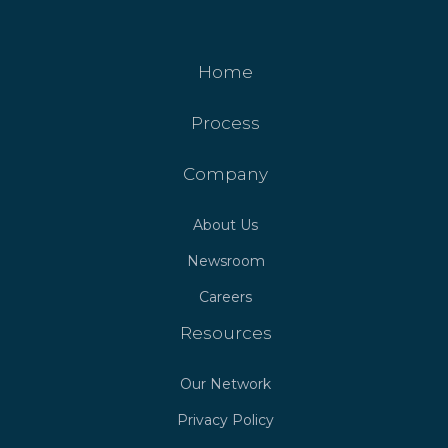
Home
Process
Company
About Us
Newsroom
Careers
Resources
Our Network
Privacy Policy