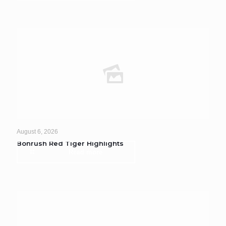
August 6, 2026
Bonrush Red Tiger Highlights
Read more