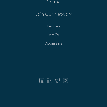
Contact
Join Our Network
Lenders
AMCs
Appraisers
As technology continues to influence the way people
communicate, access to reliable information has become
more important than ever. Phone calls remain one of the
most widely used forms of communication, connecting
individuals and organizations across different regions and
industries. However, unfamiliar numbers are now a regular
part of daily life, creating a need for tools that help users
better understand who may be trying to contact them.
Callfy is a platform designed to meet this need by offering
a practical and user-friendly solution focused on phone-