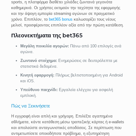
sports, η πλατφόρμα διαθέτει χιλιάδες ζωντανά γεγονότα
καθημερινά. Οι χρήστες εκτιμούν την ταχύτητα της εφαρμογής
και την άψογη εμπειρία streaming αγώνων σε πραγματικό
χρόνο. Επιπλέον, το
bet365 bonus
καλωσορίζει τους νέους
μελισί, προσφέροντας επιπλέον αξία από την πρώτη κατάθεση.
Πλεονεκτήματα της bet365
Μεγάλη ποικιλία αγορών:
Πάνω από 100 επιλογές ανά
αγώνα.
Ζωντανό στοίχημα:
Ενημερώσεις σε δευτερόλεπτα με
στατιστικά δεδομένα.
Κινητή εφαρμογή:
Πλήρως βελτιστοποιημένη για Android
και iOS.
Υπεύθυνο παιχνίδι:
Εργαλεία ελέγχου για ασφαλή
εμπλοκή.
Πώς να Ξεκινήσετε
Η εγγραφή είναι απλή και γρήγορη. Επιλέξτε αγαπημένα
αθλήματα, κάντε κατάθεση μέσω τραπεζικής κάρτας ή e-wallets
και απολαύστε ανταγωνιστικές αποδόσεις. Σε περίπτωση που
αντιμετωπίσετε οποιοδήποτε πρόβλημα, η εξυπηρέτηση