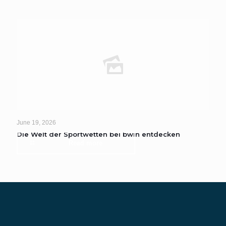
June 19, 2026
Die Welt der Sportwetten bei bwin entdecken
Read more