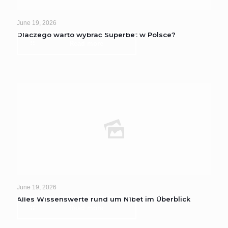
June 19, 2026
Dlaczego warto wybrać Superbet w Polsce?
Read more
June 19, 2026
Alles Wissenswerte rund um N1bet im Überblick
Read more