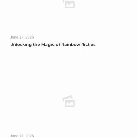
June 17, 2026
Unlocking the Magic of Rainbow Riches
Read more
June 17, 2026