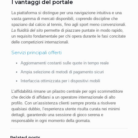
I vantaggi del portale
La piattaforma si distingue per una navigazione intuitiva e una
vasta gamma di mercati disponibili, coprendo discipline che
spaziano dal calcio al tennis, fino agli sport meno convenzionali.
La fluidità del sito
permette di piazzare puntate in modo rapido,
un requisito fondamentale per chi opera durante le fasi concitate
delle competizioni internazionali.
Servizi principali offerti
Aggiornamenti costanti sulle quote in tempo reale
Ampia selezione di metodi di pagamento sicuri
Interfaccia ottimizzata per i dispositivi mobili
L’affidabilità rimane un pilastro centrale per ogni scommettitore
che decide di affidarsi a un operatore internazionale di alto
profilo. Con un’assistenza clienti sempre pronta a risolvere
qualsiasi dubbio, l’esperienza utente risulta curata nei minimi
dettagli, garantendo una sessione di gioco serena e
responsabile in ogni momento della giornata.
Related posts