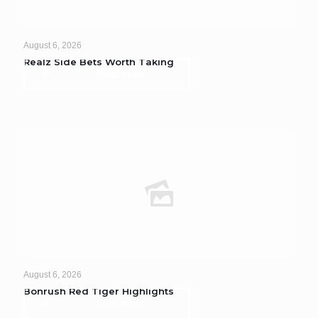
August 6, 2026
Realz Side Bets Worth Taking
Read more
August 6, 2026
Bonrush Red Tiger Highlights
Read more