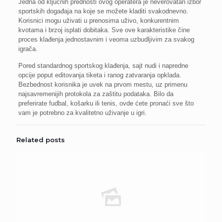
Jedna od ključnih prednosti ovog operatera je neverovatan izbor
sportskih događaja na koje se možete kladiti svakodnevno.
Korisnici mogu uživati u prenosima uživo, konkurentnim
kvotama i brzoj isplati dobitaka. Sve ove karakteristike čine
proces klađenja jednostavnim i veoma uzbudljivim za svakog
igrača.
Pored standardnog sportskog klađenja, sajt nudi i napredne
opcije poput editovanja tiketa i ranog zatvaranja opklada.
Bezbednost korisnika je uvek na prvom mestu, uz primenu
najsavremenijih protokola za zaštitu podataka. Bilo da
preferirate fudbal, košarku ili tenis, ovde ćete pronaći sve što
vam je potrebno za kvalitetno uživanje u igri.
Related posts