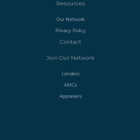
Resources
Our Network
Privacy Policy
Contact
Join Our Network
Lenders
AMCs
Appraisers
As technology continues to influence the way people
communicate, access to reliable information has become
more important than ever. Phone calls remain one of the