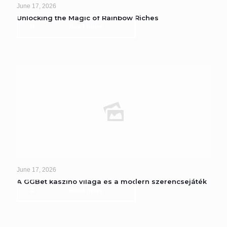
June 17, 2026
Unlocking the Magic of Rainbow Riches
Read more
June 17, 2026
A GGBet kaszinó világa és a modern szerencsejáték
Read more