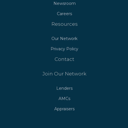
Newsroom
Careers
Resources
Our Network
Privacy Policy
Contact
Join Our Network
Lenders
AMCs
Appraisers