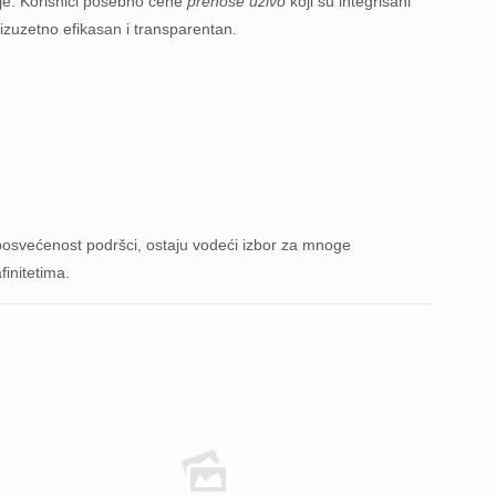
aje. Korisnici posebno cene
prenose uživo
koji su integrisani
 izuzetno efikasan i transparentan.
 posvećenost podršci, ostaju vodeći izbor za mnoge
finitetima.