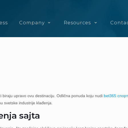
ess
Company
Resources
Conta
či biraju upravo ovu destinaciju. Odlična ponuda koju nudi
bet365 спор
 svetske industrije klađenja.
enja sajta