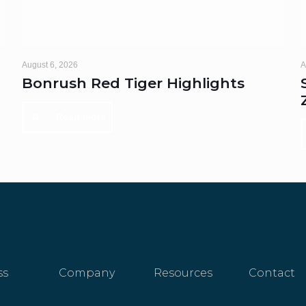
August 6, 2026
A
Bonrush Red Tiger Highlights
Read more
ss
Company
Resources
Contact