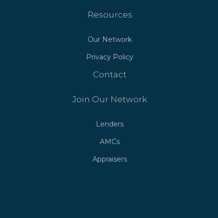
Resources
Our Network
Privacy Policy
Contact
Join Our Network
Lenders
AMCs
Appraisers
As technology continues to influence the way people
communicate, access to reliable information has become