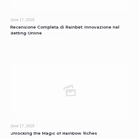
June 17, 2026
Recensione Completa di Rainbet: Innovazione nel
Betting Online
Read more
June 17, 2026
Unlocking the Magic of Rainbow Riches
Read more