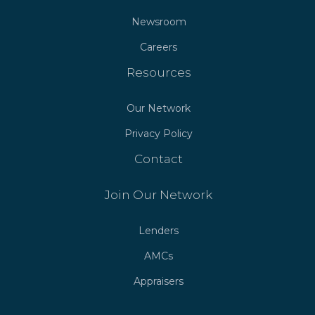
Newsroom
Careers
Resources
Our Network
Privacy Policy
Contact
Join Our Network
Lenders
AMCs
Appraisers