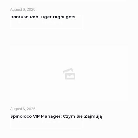
August 6, 2026
Bonrush Red Tiger Highlights
Read more
August 6, 2026
Spinoloco VIP Manager: Czym Się Zajmują
Read more