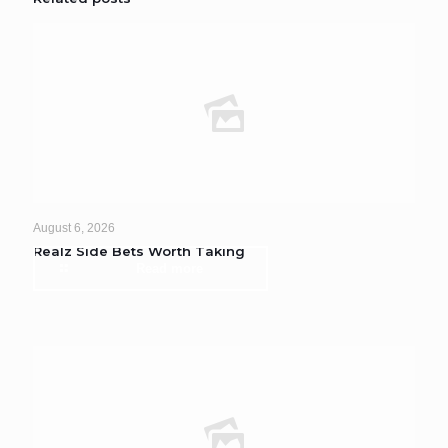
August 6, 2026
Realz Side Bets Worth Taking
Read more