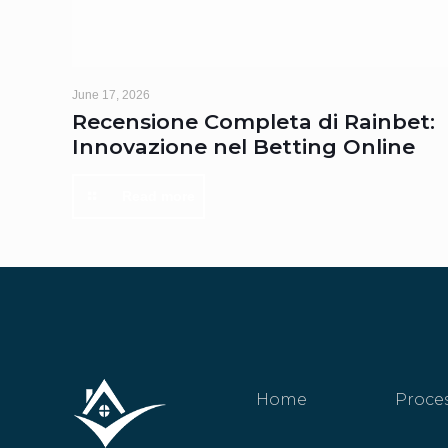
June 17, 2026
Recensione Completa di Rainbet:
Innovazione nel Betting Online
Read more
Home
Proce