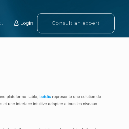
ct
Login
Consult an expert
une plateforme fiable,
betclic
represente une solution de
 et une interface intuitive adaptee a tous les niveaux.