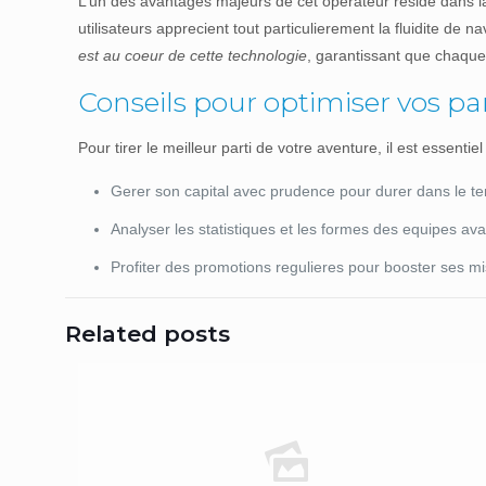
L’un des avantages majeurs de cet operateur reside dans la d
utilisateurs apprecient tout particulierement la fluidite d
est au coeur de cette technologie
, garantissant que chaque
Conseils pour optimiser vos par
Pour tirer le meilleur parti de votre aventure, il est essent
Gerer son capital avec prudence pour durer dans le t
Analyser les statistiques et les formes des equipes ava
Profiter des promotions regulieres pour booster ses mi
Related posts