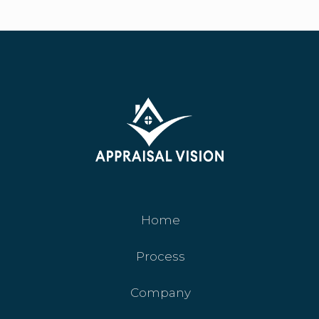
Home
Process
Company