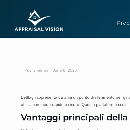
Proc
June 8, 2026
Betflag rappresenta da anni un punto di riferimento per gli 
ufficiale in modo rapido e sicuro. Questa piattaforma si dis
Vantaggi principali dell