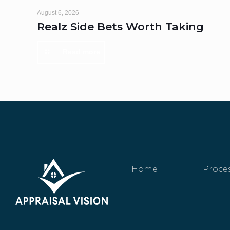
August 6, 2026
Realz Side Bets Worth Taking
Read more
Home
Proce