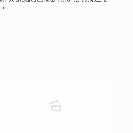
erne e ai tavoli da casinò dal vivo. Gli utenti apprezzano
ppi.