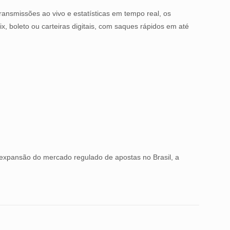
ransmissões ao vivo e estatísticas em tempo real, os
, boleto ou carteiras digitais, com saques rápidos em até
 expansão do mercado regulado de apostas no Brasil, a