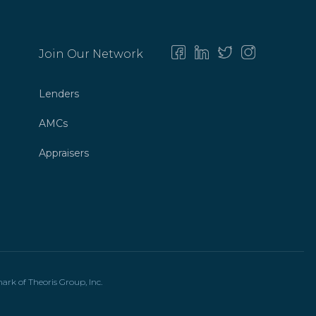
Join Our Network
Lenders
AMCs
Appraisers
formation has become more
on, connecting individuals and
egular part of daily life, creating
fy is a platform designed to meet
ark of Theoris Group, Inc.
tion. One of the platform’s
ervice whenever they need it from