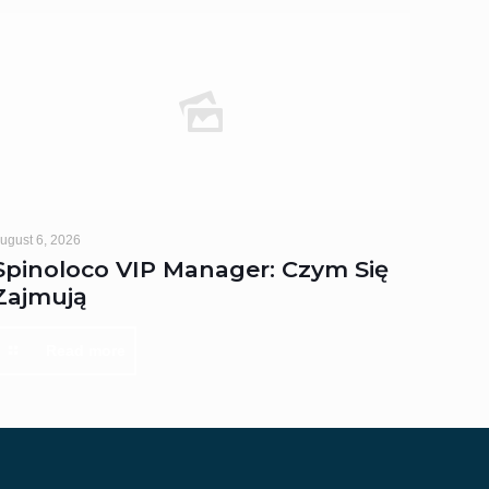
ugust 6, 2026
Spinoloco VIP Manager: Czym Się
Zajmują
Read more