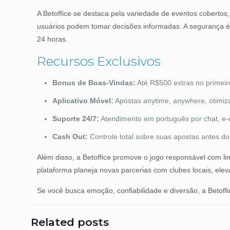
A Betoffice se destaca pela variedade de eventos cobertos
usuários podem tomar decisões informadas. A segurança é pr
24 horas.
Recursos Exclusivos
Bonus de Boas-Vindas:
Até R$500 extras no primeir
Aplicativo Móvel:
Apostas anytime, anywhere, otimiz
Suporte 24/7:
Atendimento em português por chat, e-
Cash Out:
Controle total sobre suas apostas antes do 
Além disso, a Betoffice promove o jogo responsável com l
plataforma planeja novas parcerias com clubes locais, ele
Se você busca emoção, confiabilidade e diversão, a Betoffic
Related posts