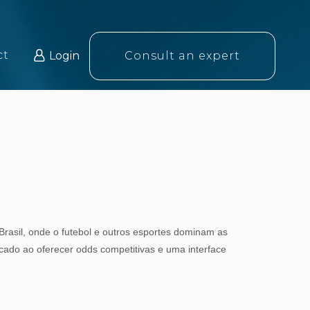
ct
Login
Consult an expert
rasil, onde o futebol e outros esportes dominam as
cado ao oferecer odds competitivas e uma interface