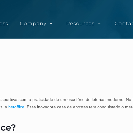
ess
Company
Resources
Conta
ortivas com a praticidade de um escritório de loterias moderno. No B
es: a
betoffice
. Essa inovadora casa de apostas tem conquistado o mer
ice?