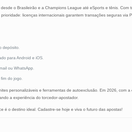
, desde o Brasileirão e a Champions League até eSports e tênis. Com t
ioridade: licenças internacionais garantem transações seguras via Pix
o depósito.
ado para Android e iOS.
mail ou WhatsApp.
fim do jogo.
imites personalizáveis e ferramentas de autoexclusão. Em 2026, com a
vando a experiência do torcedor-apostador.
e é o destino ideal. Cadastre-se hoje e viva o futuro das apostas!