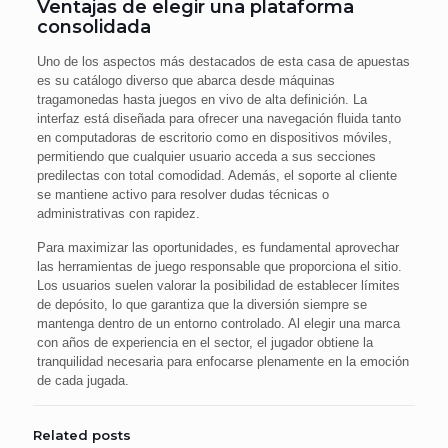
Ventajas de elegir una plataforma
consolidada
Uno de los aspectos más destacados de esta casa de apuestas
es su catálogo diverso que abarca desde máquinas
tragamonedas hasta juegos en vivo de alta definición. La
interfaz está diseñada para ofrecer una navegación fluida tanto
en computadoras de escritorio como en dispositivos móviles,
permitiendo que cualquier usuario acceda a sus secciones
predilectas con total comodidad. Además, el soporte al cliente
se mantiene activo para resolver dudas técnicas o
administrativas con rapidez.
Para maximizar las oportunidades, es fundamental aprovechar
las herramientas de juego responsable que proporciona el sitio.
Los usuarios suelen valorar la posibilidad de establecer límites
de depósito, lo que garantiza que la diversión siempre se
mantenga dentro de un entorno controlado. Al elegir una marca
con años de experiencia en el sector, el jugador obtiene la
tranquilidad necesaria para enfocarse plenamente en la emoción
de cada jugada.
Related posts