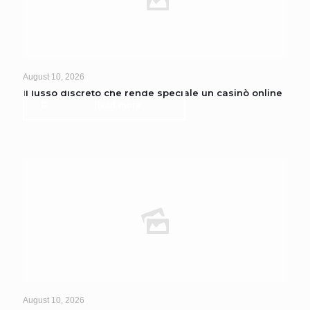
August 10, 2026
Il lusso discreto che rende speciale un casinò online
Read more
August 10, 2026