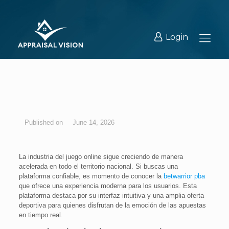
Login
June 14, 2026
La industria del juego online sigue creciendo de manera
acelerada en todo el territorio nacional. Si buscas una
plataforma confiable, es momento de conocer la
betwarrior pba
que ofrece una experiencia moderna para los usuarios. Esta
plataforma destaca por su interfaz intuitiva y una amplia oferta
deportiva para quienes disfrutan de la emoción de las apuestas
en tiempo real.