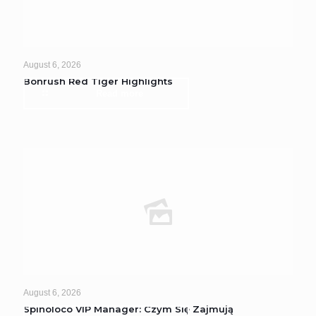
August 6, 2026
Bonrush Red Tiger Highlights
Read more
August 6, 2026
Spinoloco VIP Manager: Czym Się Zajmują