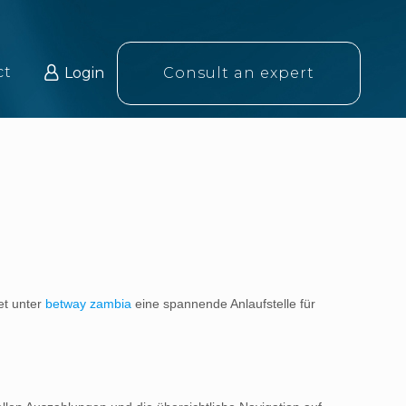
ct
Login
Consult an expert
et unter
betway zambia
eine spannende Anlaufstelle für