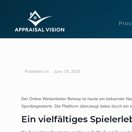
Proc
June 18, 2026
Der Online Wettanbieter Betway ist heute ein bekannter Nam
Sportbegeisterte. Die Plattform überzeugt dabei durch ein 
Ein vielfältiges Spielerle