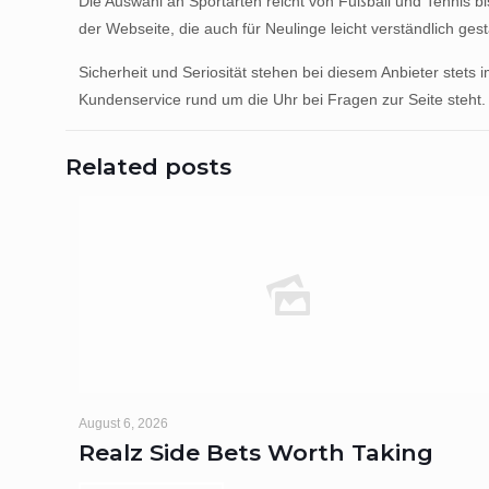
Die Auswahl an Sportarten reicht von Fußball und Tennis bi
der Webseite, die auch für Neulinge leicht verständlich gest
Sicherheit und Seriosität stehen bei diesem Anbieter stet
Kundenservice rund um die Uhr bei Fragen zur Seite steht.
Related posts
August 6, 2026
Realz Side Bets Worth Taking