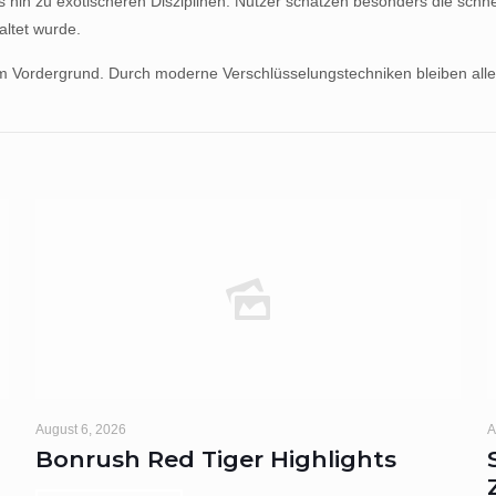
s hin zu exotischeren Disziplinen. Nutzer schätzen besonders die schn
altet wurde.
s im Vordergrund. Durch moderne Verschlüsselungstechniken bleiben all
August 6, 2026
A
Bonrush Red Tiger Highlights