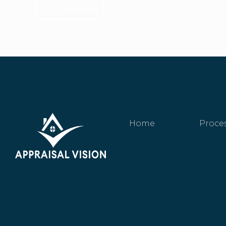
Read more
Home
Proce