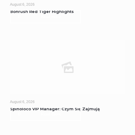
August 6, 2026
Bonrush Red Tiger Highlights
Read more
August 6, 2026
Spinoloco VIP Manager: Czym Się Zajmują
Read more