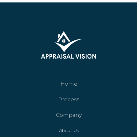
Home
Process
Company
About Us