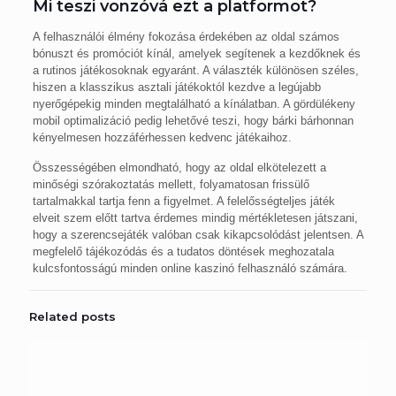
Mi teszi vonzóvá ezt a platformot?
A felhasználói élmény fokozása érdekében az oldal számos
bónuszt és promóciót kínál, amelyek segítenek a kezdőknek és
a rutinos játékosoknak egyaránt. A választék különösen széles,
hiszen a klasszikus asztali játékoktól kezdve a legújabb
nyerőgépekig minden megtalálható a kínálatban. A gördülékeny
mobil optimalizáció pedig lehetővé teszi, hogy bárki bárhonnan
kényelmesen hozzáférhessen kedvenc játékaihoz.
Összességében elmondható, hogy az oldal elkötelezett a
minőségi szórakoztatás mellett, folyamatosan frissülő
tartalmakkal tartja fenn a figyelmet. A felelősségteljes játék
elveit szem előtt tartva érdemes mindig mértékletesen játszani,
hogy a szerencsejáték valóban csak kikapcsolódást jelentsen. A
megfelelő tájékozódás és a tudatos döntések meghozatala
kulcsfontosságú minden online kaszinó felhasználó számára.
Related posts