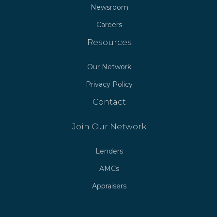
Newsroom
Careers
Resources
Our Network
Privacy Policy
Contact
Join Our Network
Lenders
AMCs
Appraisers