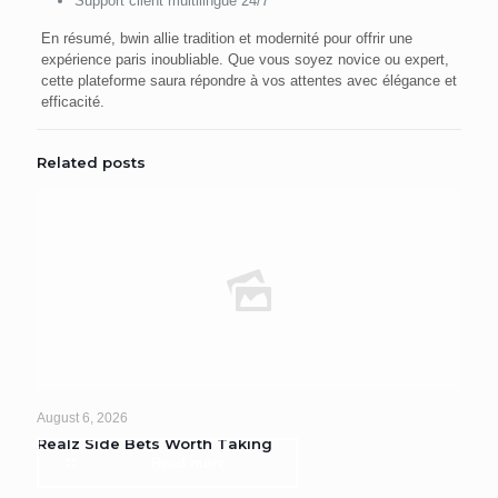
Support client multilingue 24/7
En résumé, bwin allie tradition et modernité pour offrir une
expérience paris inoubliable. Que vous soyez novice ou expert,
cette plateforme saura répondre à vos attentes avec élégance et
efficacité.
Related posts
August 6, 2026
Realz Side Bets Worth Taking
Read more