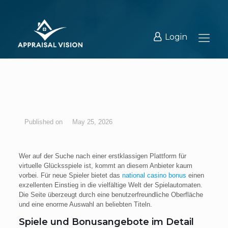
Login
May 25, 2026
Wer auf der Suche nach einer erstklassigen Plattform für
virtuelle Glücksspiele ist, kommt an diesem Anbieter kaum
vorbei. Für neue Spieler bietet das
national casino bonus
einen
exzellenten Einstieg in die vielfältige Welt der Spielautomaten.
Die Seite überzeugt durch eine benutzerfreundliche Oberfläche
und eine enorme Auswahl an beliebten Titeln.
Spiele und Bonusangebote im Detail