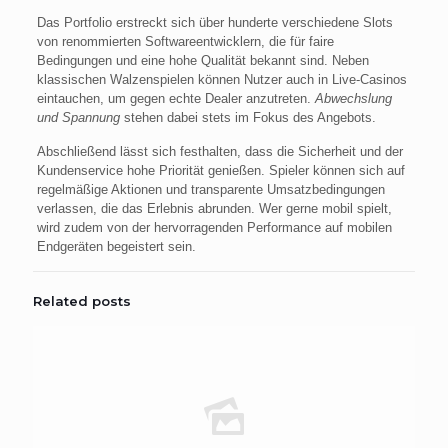
Das Portfolio erstreckt sich über hunderte verschiedene Slots
von renommierten Softwareentwicklern, die für faire
Bedingungen und eine hohe Qualität bekannt sind. Neben
klassischen Walzenspielen können Nutzer auch in Live-Casinos
eintauchen, um gegen echte Dealer anzutreten.
Abwechslung
und Spannung
stehen dabei stets im Fokus des Angebots.
Abschließend lässt sich festhalten, dass die Sicherheit und der
Kundenservice hohe Priorität genießen. Spieler können sich auf
regelmäßige Aktionen und transparente Umsatzbedingungen
verlassen, die das Erlebnis abrunden. Wer gerne mobil spielt,
wird zudem von der hervorragenden Performance auf mobilen
Endgeräten begeistert sein.
Related posts