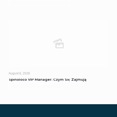
August 6, 2026
Spinoloco VIP Manager: Czym Się Zajmują
Read more