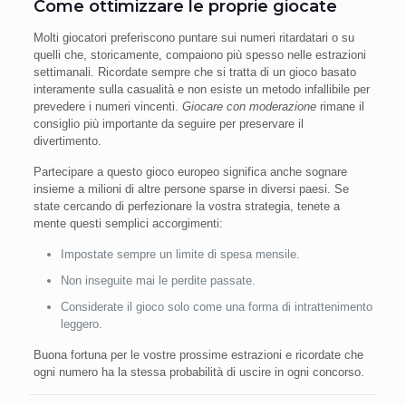
Come ottimizzare le proprie giocate
Molti giocatori preferiscono puntare sui numeri ritardatari o su
quelli che, storicamente, compaiono più spesso nelle estrazioni
settimanali. Ricordate sempre che si tratta di un gioco basato
interamente sulla casualità e non esiste un metodo infallibile per
prevedere i numeri vincenti.
Giocare con moderazione
rimane il
consiglio più importante da seguire per preservare il
divertimento.
Partecipare a questo gioco europeo significa anche sognare
insieme a milioni di altre persone sparse in diversi paesi. Se
state cercando di perfezionare la vostra strategia, tenete a
mente questi semplici accorgimenti:
Impostate sempre un limite di spesa mensile.
Non inseguite mai le perdite passate.
Considerate il gioco solo come una forma di intrattenimento
leggero.
Buona fortuna per le vostre prossime estrazioni e ricordate che
ogni numero ha la stessa probabilità di uscire in ogni concorso.