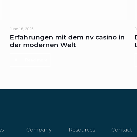
June 18, 2026
J
Erfahrungen mit dem nv casino in
der modernen Welt
Read more
ss
Company
Resources
Contact