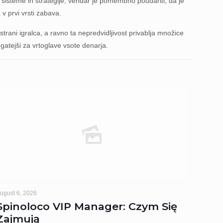
ene sisteme in strategije, vendar je pomembno poudariti, da je
 v prvi vrsti zabava.
trani igralca, a ravno ta nepredvidljivost privablja množice
ogatejši za vrtoglave vsote denarja.
ugust 6, 2026
Spinoloco VIP Manager: Czym Się
Zajmują