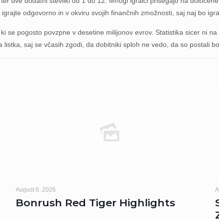
o 50 ter dve dodatni številki od 1 do 12. Mnogi igralci prisegajo na določ
igrajte odgovorno in v okviru svojih finančnih zmožnosti, saj naj bo igra
i se pogosto povzpne v desetine milijonov evrov. Statistika sicer ni na s
listka, saj se včasih zgodi, da dobitniki sploh ne vedo, da so postali b
August 6, 2026
A
Bonrush Red Tiger Highlights