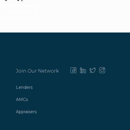
Read more
Join Our Network
Lenders
AMCs
Appraisers