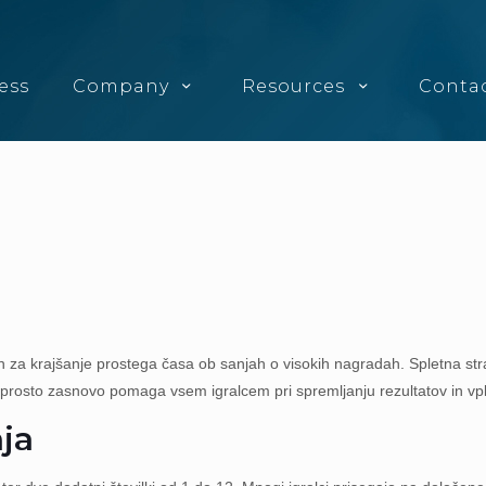
ess
Company
Resources
Conta
ačin za krajšanje prostega časa ob sanjah o visokih nagradah. Spletna st
reprosto zasnovo pomaga vsem igralcem pri spremljanju rezultatov in vp
nja