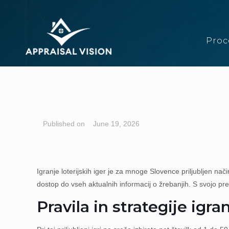
Proc
June 19, 2026
Igranje loterijskih iger je za mnoge Slovence priljubljen n
dostop do vseh aktualnih informacij o žrebanjih. S svojo p
Pravila in strategije igra