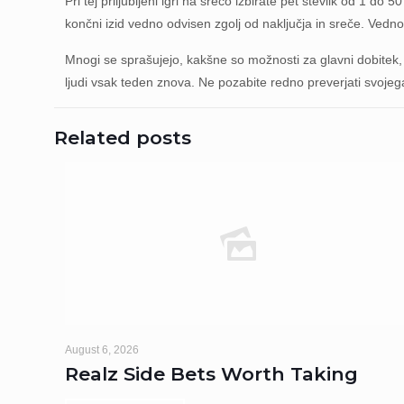
Pri tej priljubljeni igri na srečo izbirate pet številk od 1 d
končni izid vedno odvisen zgolj od naključja in sreče. Vedno 
Mnogi se sprašujejo, kakšne so možnosti za glavni dobitek, k
ljudi vsak teden znova. Ne pozabite redno preverjati svojega 
Related posts
August 6, 2026
Realz Side Bets Worth Taking