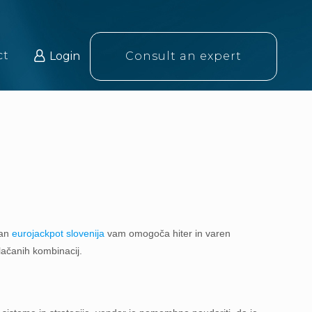
ct
Login
Consult an expert
ran
eurojackpot slovenija
vam omogoča hiter in varen
lačanih kombinacij.