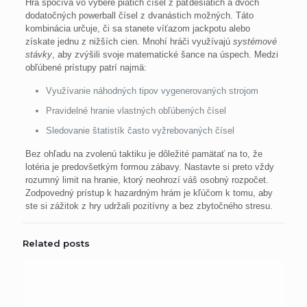
Hra spočíva vo výbere piatich čísel z päťdesiatich a dvoch
dodatočných powerball čísel z dvanástich možných. Táto
kombinácia určuje, či sa stanete víťazom jackpotu alebo
získate jednu z nižších cien. Mnohí hráči využívajú
systémové
stávky
, aby zvýšili svoje matematické šance na úspech. Medzi
obľúbené prístupy patrí najmä:
Využívanie náhodných tipov vygenerovaných strojom
Pravidelné hranie vlastných obľúbených čísel
Sledovanie štatistík často vyžrebovaných čísel
Bez ohľadu na zvolenú taktiku je dôležité pamätať na to, že
lotéria je predovšetkým formou zábavy. Nastavte si preto vždy
rozumný limit na hranie, ktorý neohrozí váš osobný rozpočet.
Zodpovedný prístup k hazardným hrám je kľúčom k tomu, aby
ste si zážitok z hry udržali pozitívny a bez zbytočného stresu.
Related posts