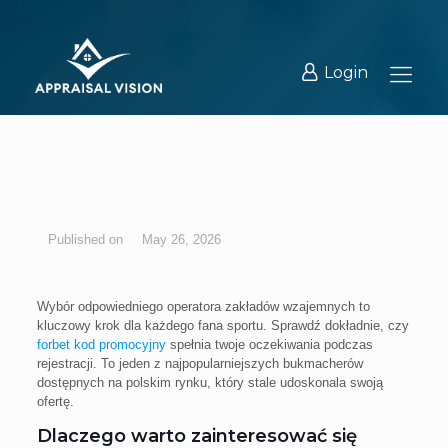
Login
May 26, 2026
Wybór odpowiedniego operatora zakładów wzajemnych to
kluczowy krok dla każdego fana sportu. Sprawdź dokładnie, czy
forbet kod promocyjny
spełnia twoje oczekiwania podczas
rejestracji. To jeden z najpopularniejszych bukmacherów
dostępnych na polskim rynku, który stale udoskonala swoją
ofertę.
Dlaczego warto zainteresować się