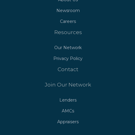
Newsroom
Careers
Resources
Our Network
Privacy Policy
Contact
Join Our Network
Lenders
AMCs
Appraisers