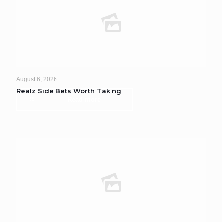
August 6, 2026
Realz Side Bets Worth Taking
Read more