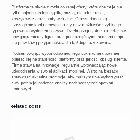
Platforma ta słynie z rozbudowanej oferty, która obejmuje nie
tylko najpopularniejszą piłkę nożną, ale także tenis,
koszykówkę oraz sporty wirtualne. Gracze doceniają
szczególnie konkurencyjne kursy oraz możliwość szybkiego
typowania wydarzeń na żywo. Dzięki przejrzystemu interfejsowi
nawigacja między ligami oraz poszczególnymi meczami staje
się prawdziwą przyjemnością dla każdego użytkownika.
Podsumowując, wybór odpowiedniego bukmachera powinien
opierać się na stabilności platformy oraz jakości obsługi klienta.
Firma stawia na innowacje, regularnie wprowadzając nowe
udogodnienia w swojej aplikacji mobilnej. Warto na bieżąco
sprawdzać aktualne promocje, aby maksymalnie wykorzystać
swój potencjał podczas analizy nadchodzących spotkań
sportowych.
Related posts