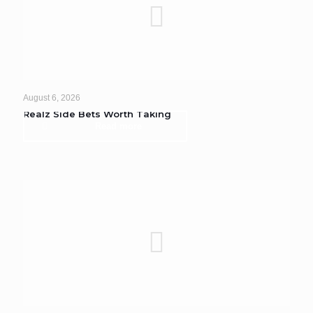
August 6, 2026
Realz Side Bets Worth Taking
Read more