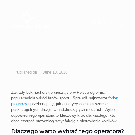
Login
June 10, 2026
Zakłady bukmacherskie cieszą się w Polsce ogromną
popularnością wśród fanów sportu. Sprawdź najnowsze
forbet
prognozy
i przekonaj się, jak analitycy oceniają szanse
poszczególnych drużyn w nadchodzących meczach. Wybór
odpowiedniego operatora to kluczowy krok dla każdego, kto
chce czerpać prawdziwą satysfakcję z obstawiania wyników.
Dlaczego warto wybrać tego operatora?