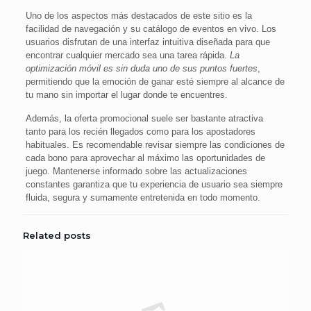
Uno de los aspectos más destacados de este sitio es la
facilidad de navegación y su catálogo de eventos en vivo. Los
usuarios disfrutan de una interfaz intuitiva diseñada para que
encontrar cualquier mercado sea una tarea rápida.
La
optimización móvil es sin duda uno de sus puntos fuertes
,
permitiendo que la emoción de ganar esté siempre al alcance de
tu mano sin importar el lugar donde te encuentres.
Además, la oferta promocional suele ser bastante atractiva
tanto para los recién llegados como para los apostadores
habituales. Es recomendable revisar siempre las condiciones de
cada bono para aprovechar al máximo las oportunidades de
juego. Mantenerse informado sobre las actualizaciones
constantes garantiza que tu experiencia de usuario sea siempre
fluida, segura y sumamente entretenida en todo momento.
Related posts