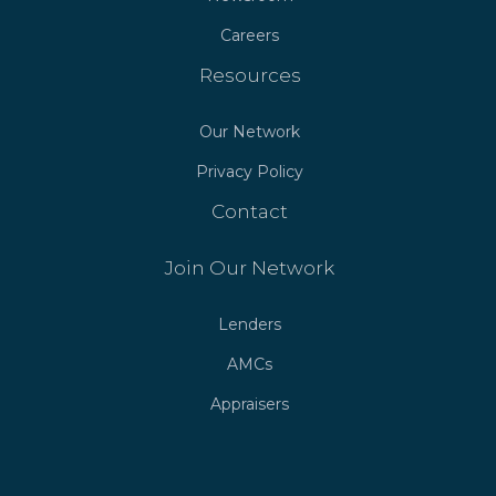
Careers
Resources
Our Network
Privacy Policy
Contact
Join Our Network
Lenders
AMCs
Appraisers