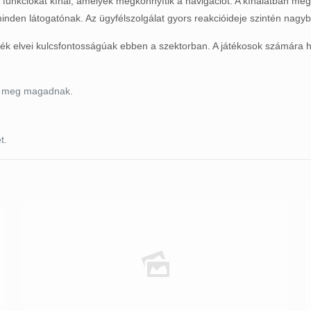
 funkciókat kínál, amelyek megkönnyítik a navigációt. A kínálatban megt
nden látogatónak. Az ügyfélszolgálat gyors reakcióideje szintén nagyb
ték elvei kulcsfontosságúak ebben a szektorban. A játékosok számára ha
sz meg magadnak.
t.