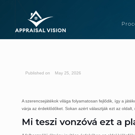
Proc
May 25, 2026
A szerencsejátékok világa folyamatosan fejlődik, így a já
várja az érdeklődőket. Sokan azért választják ezt az oldalt,
Mi teszi vonzóvá ezt a p