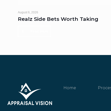
August 6, 2026
Realz Side Bets Worth Taking
Read more
Home
Proce