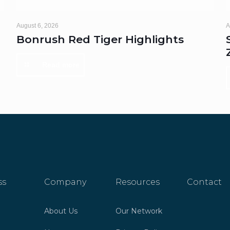
August 6, 2026
A
Bonrush Red Tiger Highlights
Read more
ss
Company
Resources
Contact
About Us
Our Network