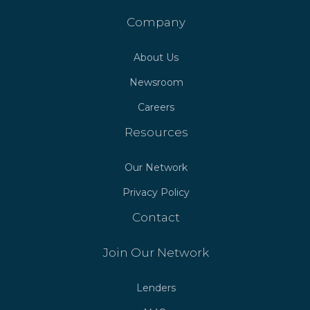
Company
About Us
Newsroom
Careers
Resources
Our Network
Privacy Policy
Contact
Join Our Network
Lenders