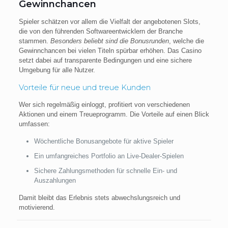
Gewinnchancen
Spieler schätzen vor allem die Vielfalt der angebotenen Slots,
die von den führenden Softwareentwicklern der Branche
stammen.
Besonders beliebt sind die Bonusrunden
, welche die
Gewinnchancen bei vielen Titeln spürbar erhöhen. Das Casino
setzt dabei auf transparente Bedingungen und eine sichere
Umgebung für alle Nutzer.
Vorteile für neue und treue Kunden
Wer sich regelmäßig einloggt, profitiert von verschiedenen
Aktionen und einem Treueprogramm. Die Vorteile auf einen Blick
umfassen:
Wöchentliche Bonusangebote für aktive Spieler
Ein umfangreiches Portfolio an Live-Dealer-Spielen
Sichere Zahlungsmethoden für schnelle Ein- und
Auszahlungen
Damit bleibt das Erlebnis stets abwechslungsreich und
motivierend.