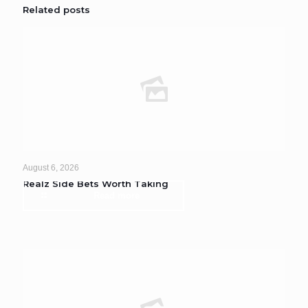
Related posts
August 6, 2026
Realz Side Bets Worth Taking
Read more