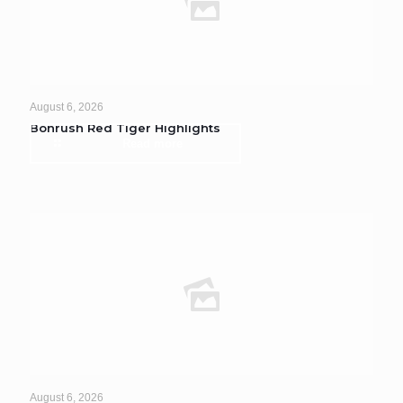
August 6, 2026
Bonrush Red Tiger Highlights
Read more
August 6, 2026