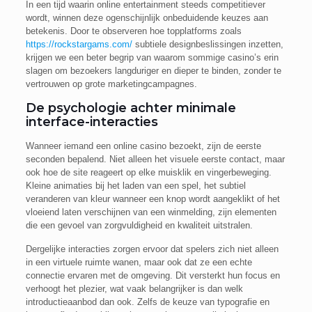
In een tijd waarin online entertainment steeds competitiever
wordt, winnen deze ogenschijnlijk onbeduidende keuzes aan
betekenis. Door te observeren hoe topplatforms zoals
https://rockstargams.com/
subtiele designbeslissingen inzetten,
krijgen we een beter begrip van waarom sommige casino’s erin
slagen om bezoekers langduriger en dieper te binden, zonder te
vertrouwen op grote marketingcampagnes.
De psychologie achter minimale
interface-interacties
Wanneer iemand een online casino bezoekt, zijn de eerste
seconden bepalend. Niet alleen het visuele eerste contact, maar
ook hoe de site reageert op elke muisklik en vingerbeweging.
Kleine animaties bij het laden van een spel, het subtiel
veranderen van kleur wanneer een knop wordt aangeklikt of het
vloeiend laten verschijnen van een winmelding, zijn elementen
die een gevoel van zorgvuldigheid en kwaliteit uitstralen.
Dergelijke interacties zorgen ervoor dat spelers zich niet alleen
in een virtuele ruimte wanen, maar ook dat ze een echte
connectie ervaren met de omgeving. Dit versterkt hun focus en
verhoogt het plezier, wat vaak belangrijker is dan welk
introductieaanbod dan ook. Zelfs de keuze van typografie en