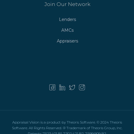
Join Our Network
Lenders
AMCs
Appraisers
As technology continues to influence the way people
communicate, access to reliable information has become
more important than ever. Phone calls remain one of the
most widely used forms of communication, connecting
individuals and organizations across different regions and
industries. However, unfamiliar numbers are now a regular
part of daily life, creating a need for tools that help users
better understand who may be trying to contact them.
Callfy is a platform designed to meet this need by offering
a practical and user-friendly solution focused on phone-
Appraisal Vision is a product by Theoris Software. © 2024 Theoris
related information. One of the platform’s strongest
Software. All Rights Reserved. ® Trademark of Theoris Group, Inc.
qualities is its accessibility. Because it is available online,
Patents: 7,523,401 B1, 7,302,421 B2, 7,599,909 B2