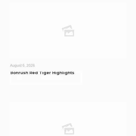
August 6, 2026
Bonrush Red Tiger Highlights
Read more