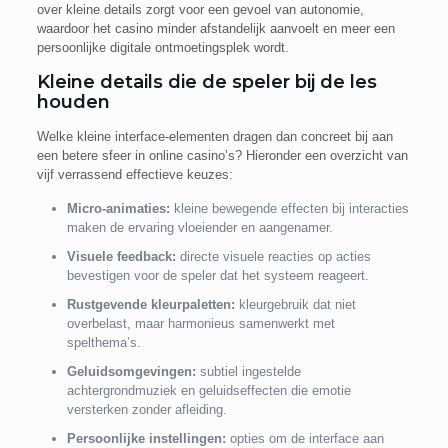
over kleine details zorgt voor een gevoel van autonomie,
waardoor het casino minder afstandelijk aanvoelt en meer een
persoonlijke digitale ontmoetingsplek wordt.
Kleine details die de speler bij de les
houden
Welke kleine interface-elementen dragen dan concreet bij aan
een betere sfeer in online casino’s? Hieronder een overzicht van
vijf verrassend effectieve keuzes:
Micro-animaties:
kleine bewegende effecten bij interacties
maken de ervaring vloeiender en aangenamer.
Visuele feedback:
directe visuele reacties op acties
bevestigen voor de speler dat het systeem reageert.
Rustgevende kleurpaletten:
kleurgebruik dat niet
overbelast, maar harmonieus samenwerkt met
spelthema’s.
Geluidsomgevingen:
subtiel ingestelde
achtergrondmuziek en geluidseffecten die emotie
versterken zonder afleiding.
Persoonlijke instellingen:
opties om de interface aan