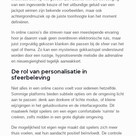
van een ingevoerde keuze of het uitbundige geluid van een
jackpot winnen zijn bekende voorbeelden, maar ook
achtergrondmuziek op de juiste toonhoogte kan het moment
definiëren.
In online casino’s die streven naar een meeslepende ervaring
hoor je daarom vaak geen overdreven elektronische ruis, maar
juist zorgvuldig gekozen klanken die passen bij de sfeer van het
spel of thema. Zo kan een mysterieus gokkastspel ondersteund
worden door een rustige, hypnotiserende melodie die adrenaline
en nieuwsgierigheid tegelijk aanwakkert.
De rol van personalisatie in
sfeerbeleving
Niet alles in een online casino voelt voor iedereen hetzelfde.
Sommige platforms bieden subtiele opties om de omgeving licht
aan te passen: denk aan donkere of lichte modus, of kleine
wijzigingen in het geluidsvolume en de interfacegrootte. Dit
maatwerk helpt spelers om een eigen comfortabele ‘ruimte’ te
creëren, zelfs midden in een grote digitale omgeving.
Die mogelijkheid tot eigen regie maakt dat spelers zich meer
thuis voelen, wat hun aandacht positief beïnvloedt. De controle