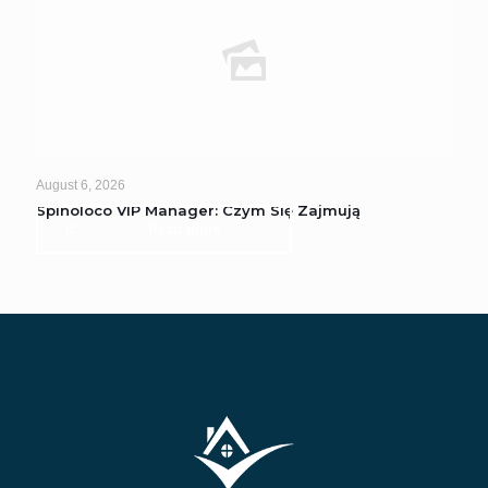
August 6, 2026
Spinoloco VIP Manager: Czym Się Zajmują
Read more