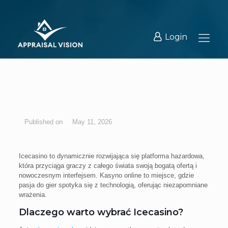
Login
May 11, 2026
Icecasino to dynamicznie rozwijająca się platforma hazardowa,
która przyciąga graczy z całego świata swoją bogatą ofertą i
nowoczesnym interfejsem. Kasyno online to miejsce, gdzie
pasja do gier spotyka się z technologią, oferując niezapomniane
wrażenia.
Dlaczego warto wybrać Icecasino?