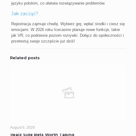
języku polskim, co ułatwia rozwiązywanie problemów.
Jak zacząć?
Rejestracja zajmuje chwilę. Wybierz grę, wpłać środki i ciesz się
emocjami. W 2026 roku Icecasino planuje nowe funkcje, takie
jak VR, co podniesie poziom rozrywki. Dołącz do społeczności i
przetestuj swoje szczęście już dziś!
Related posts
August 6, 2026
Realz Side Bets Worth Taking