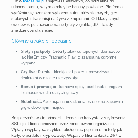
Już w
icecasino pl
znajdziesz wszystko, co potrzebne do
udanego startu, w tym atrakcyjne bonusy powitalne. Platforma
wyróżnia się szerokim wyborem automatów slotowych, gier
stołowych i transmisji na żywo z krupierami. Od klasycznych
owocówek po zaawansowane tytuły z grafiką 3D – każdy
znajdzie coś dla siebie.
Główne atrakcje Icecasino
Sloty i jackpoty:
Setki tytułów od topowych dostawców
jak NetEnt czy Pragmatic Play, z szansą na ogromne
wygrane.
Gry live:
Ruletka, blackjack i poker z prawdziwymi
dealerami w czasie rzeczywistym.
Bonus i promocje:
Darmowe spiny, cashback i program
lojalnościowy dla stałych graczy.
Mobilność:
Aplikacja na urządzenia przenośne zapewnia
grę w dowolnym miejscu.
Bezpieczeństwo to priorytet – Icecasino korzysta z szyfrowania
SSL i jest licencjonowane przez renomowane organizacje.
Wpłaty i wypłaty są szybkie, obsługując popularne metody jak
karty, e-portfele i kryptowaluty. Wsparcie klienta działa 24/7 w