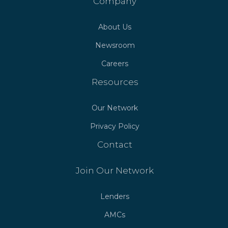
Company
About Us
Newsroom
Careers
Resources
Our Network
Privacy Policy
Contact
Join Our Network
Lenders
AMCs