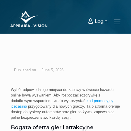
Login
June 5, 2026
Wybór odpowiedniego miejsca do zabawy w świecie hazardu
online bywa wyzwaniem. Aby rozpocząć rozgrywkę z
dodatkowym wsparciem, warto wykorzystać
kod promocyjny
icecasino
przygotowany dla nowych graczy. Ta platforma oferuje
dostęp do tysięcy automatów oraz gier na żywo, zapewniając
pełne bezpieczeństwo każdej sesji.
Bogata oferta gier i atrakcyjne