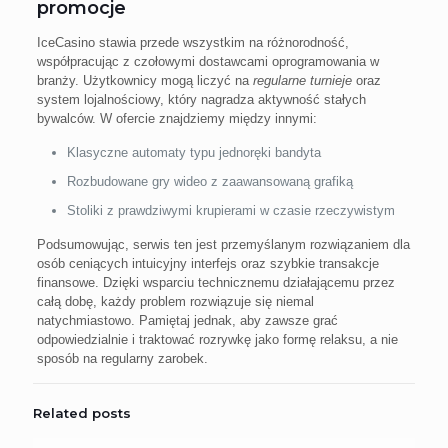
promocje
IceCasino stawia przede wszystkim na różnorodność,
współpracując z czołowymi dostawcami oprogramowania w
branży. Użytkownicy mogą liczyć na
regularne turnieje
oraz
system lojalnościowy, który nagradza aktywność stałych
bywalców. W ofercie znajdziemy między innymi:
Klasyczne automaty typu jednoręki bandyta
Rozbudowane gry wideo z zaawansowaną grafiką
Stoliki z prawdziwymi krupierami w czasie rzeczywistym
Podsumowując, serwis ten jest przemyślanym rozwiązaniem dla
osób ceniących intuicyjny interfejs oraz szybkie transakcje
finansowe. Dzięki wsparciu technicznemu działającemu przez
całą dobę, każdy problem rozwiązuje się niemal
natychmiastowo. Pamiętaj jednak, aby zawsze grać
odpowiedzialnie i traktować rozrywkę jako formę relaksu, a nie
sposób na regularny zarobek.
Related posts