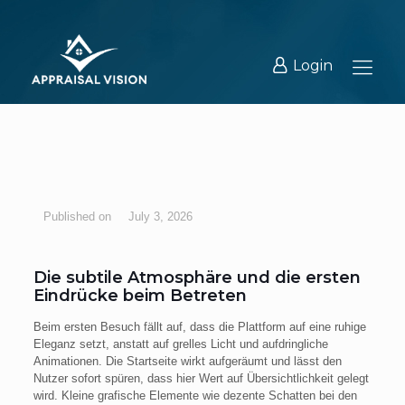
Login
July 3, 2026
Die subtile Atmosphäre und die ersten
Eindrücke beim Betreten
Beim ersten Besuch fällt auf, dass die Plattform auf eine ruhige
Eleganz setzt, anstatt auf grelles Licht und aufdringliche
Animationen. Die Startseite wirkt aufgeräumt und lässt den
Nutzer sofort spüren, dass hier Wert auf Übersichtlichkeit gelegt
wird. Kleine grafische Elemente wie dezente Schatten bei den