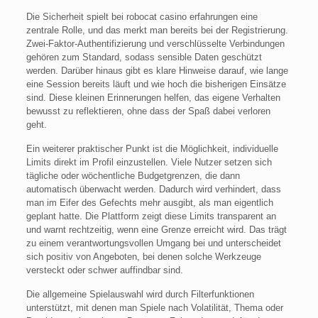
Die Sicherheit spielt bei robocat casino erfahrungen eine
zentrale Rolle, und das merkt man bereits bei der Registrierung.
Zwei-Faktor-Authentifizierung und verschlüsselte Verbindungen
gehören zum Standard, sodass sensible Daten geschützt
werden. Darüber hinaus gibt es klare Hinweise darauf, wie lange
eine Session bereits läuft und wie hoch die bisherigen Einsätze
sind. Diese kleinen Erinnerungen helfen, das eigene Verhalten
bewusst zu reflektieren, ohne dass der Spaß dabei verloren
geht.
Ein weiterer praktischer Punkt ist die Möglichkeit, individuelle
Limits direkt im Profil einzustellen. Viele Nutzer setzen sich
tägliche oder wöchentliche Budgetgrenzen, die dann
automatisch überwacht werden. Dadurch wird verhindert, dass
man im Eifer des Gefechts mehr ausgibt, als man eigentlich
geplant hatte. Die Plattform zeigt diese Limits transparent an
und warnt rechtzeitig, wenn eine Grenze erreicht wird. Das trägt
zu einem verantwortungsvollen Umgang bei und unterscheidet
sich positiv von Angeboten, bei denen solche Werkzeuge
versteckt oder schwer auffindbar sind.
Die allgemeine Spielauswahl wird durch Filterfunktionen
unterstützt, mit denen man Spiele nach Volatilität, Thema oder