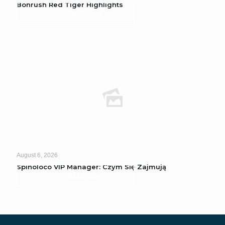
Bonrush Red Tiger Highlights
Read more
August 6, 2026
Spinoloco VIP Manager: Czym Się Zajmują
Read more