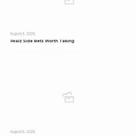
August 6, 2026
Realz Side Bets Worth Taking
Read more
August 6, 2026