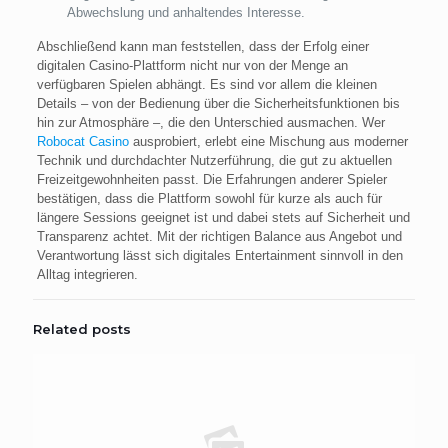
Abwechslung und anhaltendes Interesse.
Abschließend kann man feststellen, dass der Erfolg einer
digitalen Casino-Plattform nicht nur von der Menge an
verfügbaren Spielen abhängt. Es sind vor allem die kleinen
Details – von der Bedienung über die Sicherheitsfunktionen bis
hin zur Atmosphäre –, die den Unterschied ausmachen. Wer
Robocat Casino
ausprobiert, erlebt eine Mischung aus moderner
Technik und durchdachter Nutzerführung, die gut zu aktuellen
Freizeitgewohnheiten passt. Die Erfahrungen anderer Spieler
bestätigen, dass die Plattform sowohl für kurze als auch für
längere Sessions geeignet ist und dabei stets auf Sicherheit und
Transparenz achtet. Mit der richtigen Balance aus Angebot und
Verantwortung lässt sich digitales Entertainment sinnvoll in den
Alltag integrieren.
Related posts