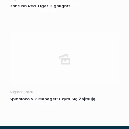
Bonrush Red Tiger Highlights
Read more
August 6, 2026
Spinoloco VIP Manager: Czym Się Zajmują
Read more