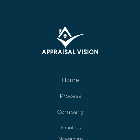
Home
Process
Company
About Us
Newsroom