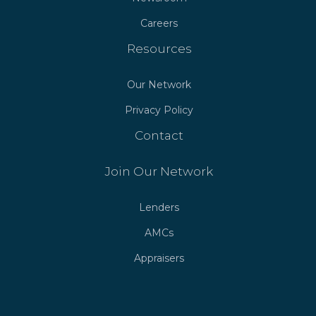
Careers
Resources
Our Network
Privacy Policy
Contact
Join Our Network
Lenders
AMCs
Appraisers