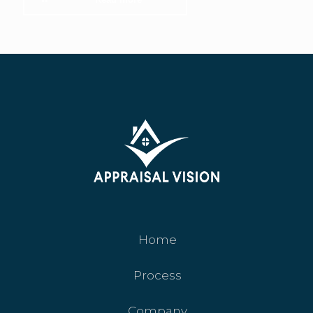
Home
Process
Company