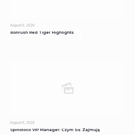
August 6, 2026
Bonrush Red Tiger Highlights
Read more
August 6, 2026
Spinoloco VIP Manager: Czym Się Zajmują
Read more