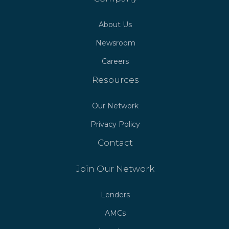
About Us
Newsroom
Careers
Resources
Our Network
Privacy Policy
Contact
Join Our Network
Lenders
AMCs