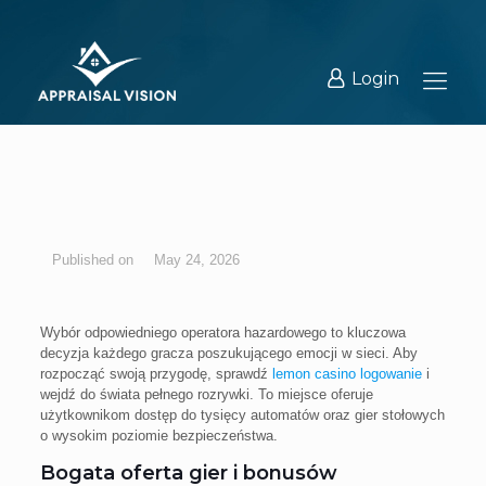
Login
May 24, 2026
Wybór odpowiedniego operatora hazardowego to kluczowa
decyzja każdego gracza poszukującego emocji w sieci. Aby
rozpocząć swoją przygodę, sprawdź
lemon casino logowanie
i
wejdź do świata pełnego rozrywki. To miejsce oferuje
użytkownikom dostęp do tysięcy automatów oraz gier stołowych
o wysokim poziomie bezpieczeństwa.
Bogata oferta gier i bonusów