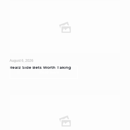
August 6, 2026
Realz Side Bets Worth Taking
Read more